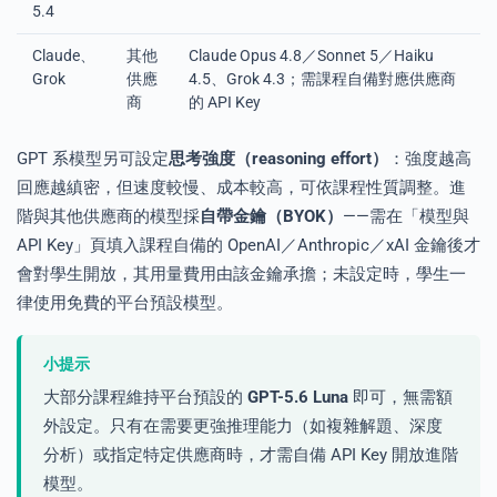
5.4
Claude、
其他
Claude Opus 4.8／Sonnet 5／Haiku
Grok
供應
4.5、Grok 4.3；需課程自備對應供應商
商
的 API Key
GPT 系模型另可設定
思考強度（reasoning effort）
：強度越高
回應越縝密，但速度較慢、成本較高，可依課程性質調整。進
階與其他供應商的模型採
自帶金鑰（BYOK）
——需在「模型與
API Key」頁填入課程自備的 OpenAI／Anthropic／xAI 金鑰後才
會對學生開放，其用量費用由該金鑰承擔；未設定時，學生一
律使用免費的平台預設模型。
小提示
大部分課程維持平台預設的
GPT-5.6 Luna
即可，無需額
外設定。只有在需要更強推理能力（如複雜解題、深度
分析）或指定特定供應商時，才需自備 API Key 開放進階
模型。