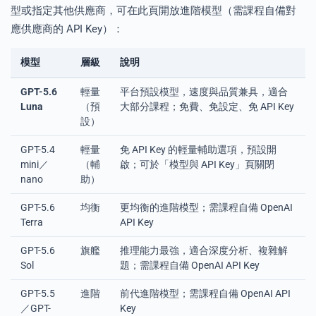
型或指定其他供應商，可在此頁開放進階模型（需課程自備對
應供應商的 API Key）：
模型
層級
說明
GPT-5.6
輕量
平台預設模型，速度與品質兼具，適合
Luna
（預
大部分課程；免費、免設定、免 API Key
設）
GPT-5.4
輕量
免 API Key 的輕量輔助選項，預設開
mini／
（輔
啟；可於「模型與 API Key」頁關閉
nano
助）
GPT-5.6
均衡
更均衡的進階模型；需課程自備 OpenAI
Terra
API Key
GPT-5.6
旗艦
推理能力最強，適合深度分析、複雜解
Sol
題；需課程自備 OpenAI API Key
GPT-5.5
進階
前代進階模型；需課程自備 OpenAI API
／GPT-
Key