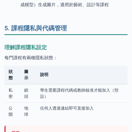
成模型）生成圖片，適用於藝術、設計等課程
5. 課程隱私與代碼管理
理解課程隱私設定
每門課程有兩種隱私狀態：
狀
圖
說明
態
示
私
鎖
學生需要課程代碼或教師核准才能加入（預
密
頭
設）
公
地
任何人透過連結即可直接加入
開
球