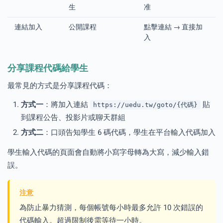
生
准
連結加入
公開課程
點擊連結 → 直接加
入
分享課程代碼給學生
最常見的方式是分享課程代碼：
方式一
：將加入連結
貼
https://uedu.tw/goto/{代碼}
到課程公告、投影片或聊天群組
方式二
：口頭告知學生 6 碼代碼，學生在平台輸入代碼加入
學生輸入代碼的頁面會自動將小寫字母轉為大寫，減少輸入錯
誤。
注意
為防止暴力猜測，每個帳號每小時最多允許 10 次錯誤的
代碼輸入。超過限制後需等待一小時。