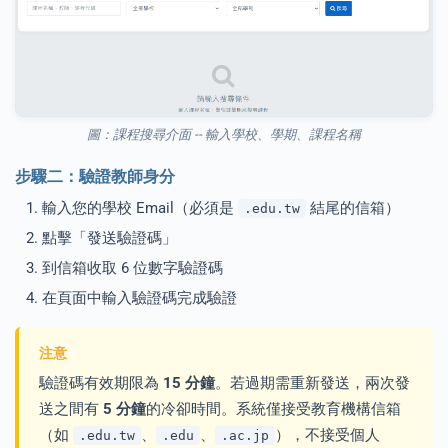
圖：課程搜尋介面 -- 輸入學校、學期、課程名稱
步驟二：驗證教師身分
輸入您的學校 Email（必須是
結尾的信箱）
.edu.tw
點擊「發送驗證碼」
到信箱收取 6 位數字驗證碼
在頁面中輸入驗證碼完成驗證
注意
驗證碼有效期限為
15 分鐘
。若過期需重新發送，兩次發
送之間有
5 分鐘
的冷卻時間。系統僅接受教育機構信箱
（如
、
、
），不接受個人
.edu.tw
.edu
.ac.jp