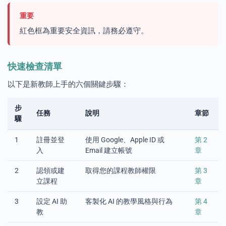
重要
紅色框為重要安全資訊，請務必遵守。
s
快速檢查清單
以下是新教師上手的六個關鍵步驟：
步
任務
說明
章節
驟
1
註冊並登
使用 Google、Apple ID 或
第 2
入
Email 建立帳號
章
2
認領或建
取得您的課程教師權限
第 3
立課程
章
3
設定 AI 助
客製化 AI 的教學風格與行為
第 4
教
章
e