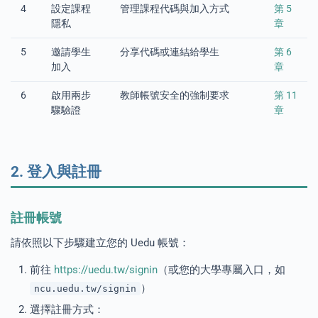
4
設定課程
管理課程代碼與加入方式
第 5
隱私
章
5
邀請學生
分享代碼或連結給學生
第 6
加入
章
PORT
6
啟用兩步
教師帳號安全的強制要求
第 11
驟驗證
章
ty
2. 登入與註冊
p Guide
NGE
註冊帳號
請依照以下步驟建立您的 Uedu 帳號：
前往
https://uedu.tw/signin
（或您的大學專屬入口，如
）
ncu.uedu.tw/signin
選擇註冊方式：