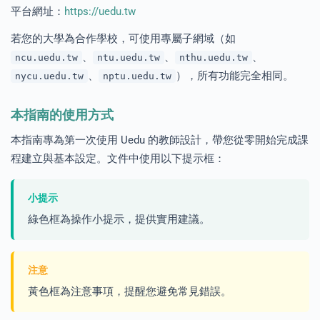
平台網址：
https://uedu.tw
若您的大學為合作學校，可使用專屬子網域（如
enge
、
、
、
ncu.uedu.tw
ntu.uedu.tw
nthu.uedu.tw
eral Education
、
），所有功能完全相同。
nycu.uedu.tw
nptu.uedu.tw
本指南的使用方式
本指南專為第一次使用 Uedu 的教師設計，帶您從零開始完成課
程建立與基本設定。文件中使用以下提示框：
小提示
綠色框為操作小提示，提供實用建議。
注意
黃色框為注意事項，提醒您避免常見錯誤。