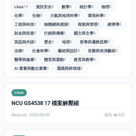
Linux
19
資訊安全
0
數學
0
統計學
0
物理
0
化學
0
生物
0
大氣與地球科學
0
環境科學
0
工程與科技
0
物聯網與感測
0
商業與管理
0
經濟學
0
財金與投資
0
行銷與傳播
0
國文與文學
0
英語與外語
0
歷史
0
地理
0
哲學與邏輯思辨
0
法律
0
社會科學
0
藝術與設計
0
音樂與表演藝術
0
醫學與健康
0
體育與運動
0
教育與教學
0
AI 素養與數位素養
0
通識與跨領域
0
Linux
NCU GS4538 17 檔案解壓縮
Benjamin ·
2026/08/09
通用
535