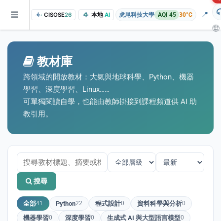
📍
CISOSE
26
本地
AI
虎尾科技大學
AQI 45
30°C
🌐
教材庫
跨領域的開放教材：大氣與地球科學、Python、機器
學習、深度學習、Linux……
可單獨閱讀自學，也能由教師掛接到課程頻道供 AI 助
教引用。
of the research findings, in addition to the course project website and p
搜尋
全部
41
Python
22
程式設計
0
資料科學與分析
0
機器學習
0
深度學習
0
生成式 AI 與大型語言模型
0