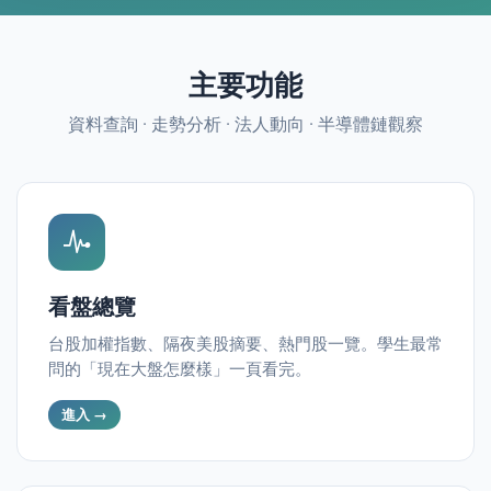
主要功能
enge
資料查詢 · 走勢分析 · 法人動向 · 半導體鏈觀察
eral Education
看盤總覽
台股加權指數、隔夜美股摘要、熱門股一覽。學生最常
問的「現在大盤怎麼樣」一頁看完。
進入 →