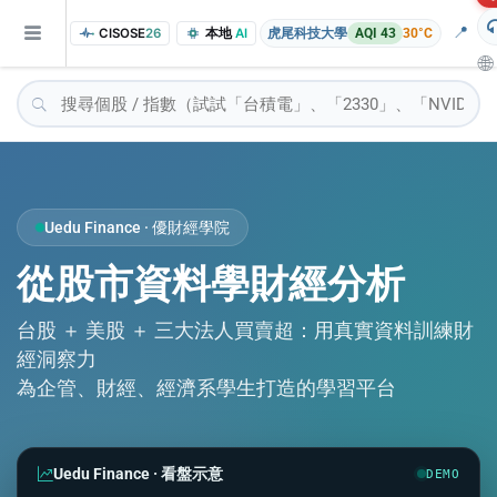
📍
CISOSE
26
本地
AI
虎尾科技大學
AQI 43
30°C
🌐
Uedu Finance · 優財經學院
從股市資料學財經分析
of the research findings, in addition to the course project website and p
台股 ＋ 美股 ＋ 三大法人買賣超：用真實資料訓練財
經洞察力
為企管、財經、經濟系學生打造的學習平台
Uedu Finance · 看盤示意
DEMO