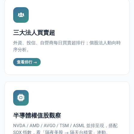
三大法人買賣超
外資、投信、自營商每日買賣超排行；個股法人動向時
序分析。
s
查看排行 →
半導體權值股觀察
NVDA / AMD / AVGO / TSM / ASML 並排呈現，搭配
SOX 指數，看「隔夜美股 → 隔天台積電」連動。