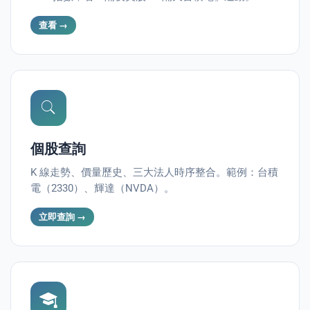
e
查看 →
PORT
個股查詢
ty
K 線走勢、價量歷史、三大法人時序整合。範例：台積
電（2330）、輝達（NVDA）。
p Guide
立即查詢 →
NGE