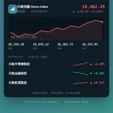
18,462.35
示範指數 Demo Index
▲ +126.40（+0.69%）
模擬盤 · 日內走勢示意
昨收 18,335.95（虛線）
18,350.10
18,478.22
18,301.55
18,335.95
開盤
最高
最低
昨收
WATCHLIST · 自選清單（模擬）
示範半導體類股
▲ +1.24%
示範金融類股
▼ -0.38%
示範航運類股
▲ +0.52%
模擬示意資料，非即時報價，亦非投資建議
Illustrative quotes · simulated data