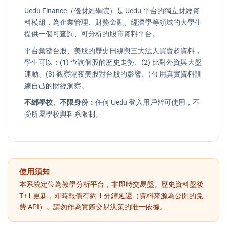
Uedu Finance（優財經學院）是 Uedu 平台的獨立財經資
料模組，為企業管理、財務金融、經濟學等領域的大學生
提供一個可查詢、可分析的股市資料平台。
平台彙整台股、美股的歷史日線與三大法人買賣超資料，
學生可以：(1) 查詢個股的歷史走勢、(2) 比對外資與大盤
連動、(3) 觀察隔夜美股對台股的影響、(4) 用真實資料訓
練自己的財經洞察。
不綁學校、不限身份：
任何 Uedu 登入用戶皆可使用，不
受所屬學校與科系限制。
使用須知
本系統定位為教學分析平台，非即時交易盤。歷史資料盤後
T+1 更新，即時報價有約 1 分鐘延遲（資料來源為公開的免
費 API）。請勿作為實際交易決策的唯一依據。